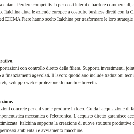
 chiara. Perdere competitività per costi interni e barriere commerciali, 
o. Italchina aiuta le aziende europee a costruire business diretti con la
EICMA Fiere hanno scelto Italchina per trasformare le loro strategie 
erativo.
ortazioni con controllo diretto della filiera. Supporta investimenti, joint v
a finanziamenti agevolati. Il lavoro quotidiano include traduzioni tecn
preti, sviluppo web e protezione di marchi e brevetti.
azione.
zioni concrete per chi vuole produrre in loco. Guida l'acquisizione di fab
omponentistica meccanica o l'elettronica. L'acquisto diretto garantisce ac
ottimizzata. Italchina supporta la creazione di nuove strutture produttive 
, permessi ambientali e avviamento macchine.