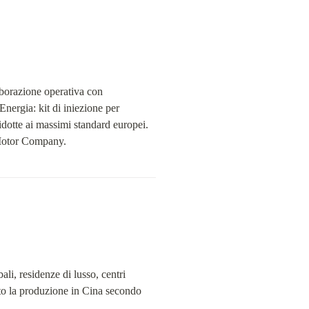
borazione operativa con 
ergia: kit di iniezione per 
idotte ai massimi standard europei. 
S Motor Company.
ali, residenze di lusso, centri 
ito la produzione in Cina secondo 