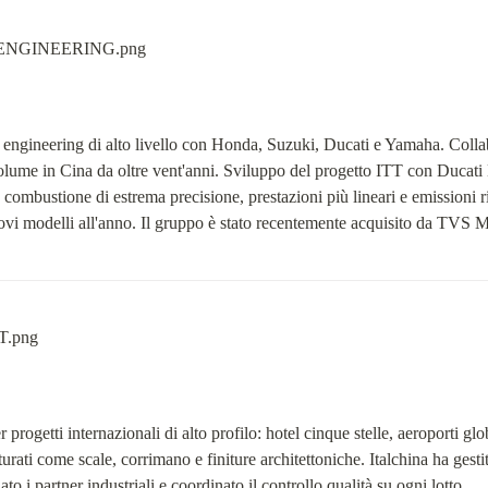
 e engineering di alto livello con Honda, Suzuki, Ducati e Yamaha. Colla
ume in Cina da oltre vent'anni. Sviluppo del progetto ITT con Ducati En
 combustione di estrema precisione, prestazioni più lineari e emissioni r
nuovi modelli all'anno. Il gruppo è stato recentemente acquisito da TV
progetti internazionali di alto profilo: hotel cinque stelle, aeroporti glob
turati come scale, corrimano e finiture architettoniche. Italchina ha gest
ato i partner industriali e coordinato il controllo qualità su ogni lotto.