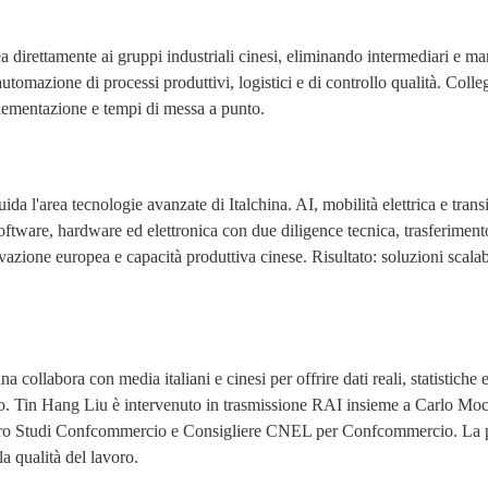
 direttamente ai gruppi industriali cinesi, eliminando intermediari e marg
utomazione di processi produttivi, logistici e di controllo qualità. Collega
mplementazione e tempi di messa a punto.
guida l'area tecnologie avanzate di Italchina. AI, mobilità elettrica e tran
software, hardware ed elettronica con due diligence tecnica, trasferiment
zione europea e capacità produttiva cinese. Risultato: soluzioni scalabil
 collabora con media italiani e cinesi per offrire dati reali, statistiche 
no. Tin Hang Liu è intervenuto in trasmissione RAI insieme a Carlo Moch
o Studi Confcommercio e Consigliere CNEL per Confcommercio. La prese
la qualità del lavoro.