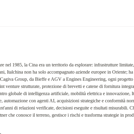
 nel 1985, la Cina era un territorio da esplorare: infrastrutture limitate, f
'anni, Italchina non ha solo accompagnato aziende europee in Oriente; ha 
 Cagiva Group, da Bieffe e AGV a Engines Engineering, ogni progetto ne
t venture strutturate, protezione di brevetti e catene di fornitura integr
ro globale di intelligenza artificiale, mobilità elettrica e innovazione, I
e, automazione con agenti AI, acquisizioni strategiche e conformità nor
nt'anni di relazioni verificate, decisioni eseguite e risultati misurabili. 
tner che conosce il terreno, gestisce i rischi e trasforma strategie in pro